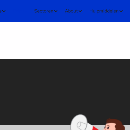
s
Prijzen
Sectoren
About
Hulpmiddelen