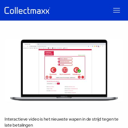
Maxxie
AI
AI chatbot for Collectmaxx
Interactieve video is het nieuwste wapen in de strijd tegen te
late betalingen